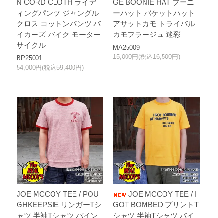
N CORD CLOTH ライデ
GE BOONIE HAT ブーニ
ィングパンツ ジャングル
ーハット バケットハット
クロス コットンパンツ バ
アサットカモ トライバル
イカーズ バイク モーター
カモフラージュ 迷彩
サイクル
MA25009
15,000円(税込16,500円)
BP25001
54,000円(税込59,400円)
JOE MCCOY TEE / POU
JOE MCCOY TEE / I
GHKEEPSIE リンガーTシ
GOT BOMBED プリントT
ャツ 半袖Tシャツ バイン
シャツ 半袖Tシャツ バイ