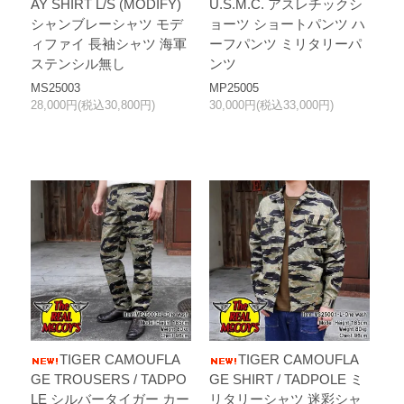
AY SHIRT L/S (MODIFY)
U.S.M.C. アスレチックシ
シャンブレーシャツ モデ
ョーツ ショートパンツ ハ
ィファイ 長袖シャツ 海軍
ーフパンツ ミリタリーパ
ステンシル無し
ンツ
MS25003
MP25005
28,000円(税込30,800円)
30,000円(税込33,000円)
TIGER CAMOUFLA
TIGER CAMOUFLA
GE TROUSERS / TADPO
GE SHIRT / TADPOLE ミ
LE シルバータイガー カー
リタリーシャツ 迷彩シャ