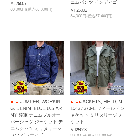
ニムパンツ インディゴ
MJ25007
60,000円(税込66,000円)
MP25002
34,000円(税込37,400円)
JUMPER, WORKIN
JACKETS, FIELD, M-
G, DENIM, BLUE U.S.AR
1943 / 370-E フィールドジ
MY 陸軍 デニムプルオー
ャケット ミリタリージャ
バーシャツ ジャケット デ
ケット
ニムシャツ ミリタリーシ
MJ25003
ャツ インディゴ
80,000円(税込88,000円)