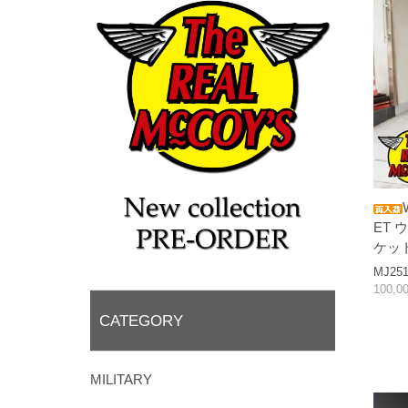
ET
ケッ
MJ251
100,0
CATEGORY
MILITARY