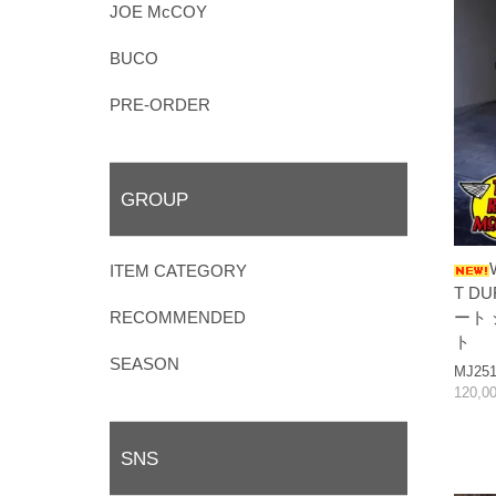
JOE McCOY
BUCO
PRE-ORDER
GROUP
ITEM CATEGORY
T D
RECOMMENDED
ート
ト
SEASON
MJ251
120,0
SNS