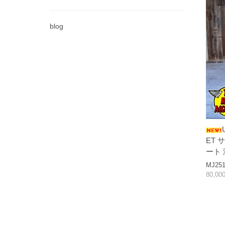
blog
ET
ート
MJ251
80,0