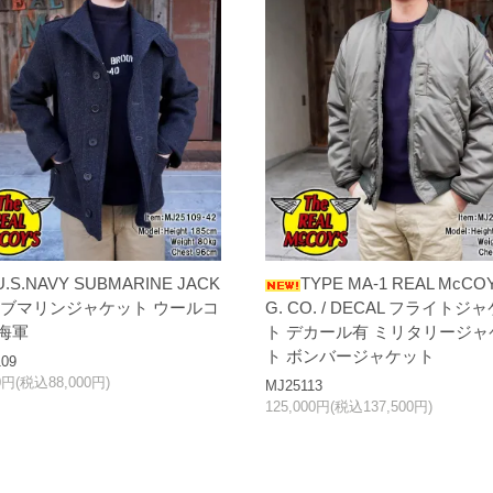
U.S.NAVY SUBMARINE JACK
TYPE MA-1 REAL McCO
 サブマリンジャケット ウールコ
G. CO. / DECAL フライトジ
 海軍
ト デカール有 ミリタリージャ
ト ボンバージャケット
09
00円(税込88,000円)
MJ25113
125,000円(税込137,500円)