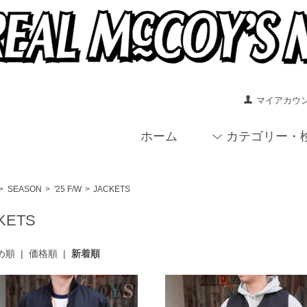
マイアカウ
ホーム
カテゴリー・
>
SEASON
>
'25 F/W
>
JACKETS
KETS
め順
|
価格順
|
新着順