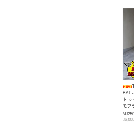
BAT
ト 
モフ
MJ250
36,0