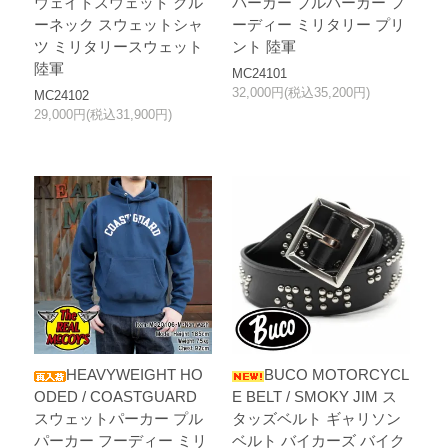
ウェイトスウェット クル
パーカー プルパーカー フ
ーネック スウェットシャ
ーディー ミリタリー プリ
ツ ミリタリースウェット
ント 陸軍
陸軍
MC24101
32,000円(税込35,200円)
MC24102
29,000円(税込31,900円)
HEAVYWEIGHT HO
BUCO MOTORCYCL
ODED / COASTGUARD
E BELT / SMOKY JIM ス
スウェットパーカー プル
タッズベルト ギャリソン
パーカー フーディー ミリ
ベルト バイカーズ バイク