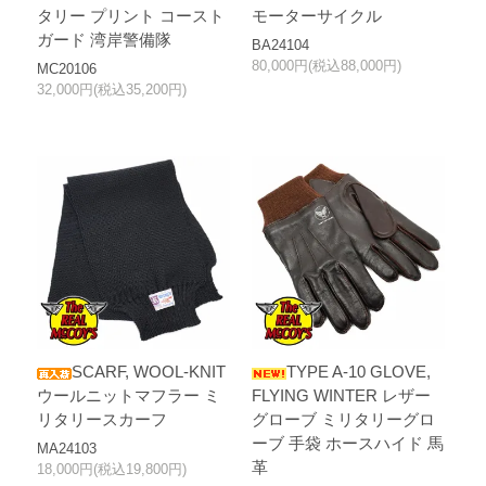
タリー プリント コースト
モーターサイクル
ガード 湾岸警備隊
BA24104
80,000円(税込88,000円)
MC20106
32,000円(税込35,200円)
SCARF, WOOL-KNIT
TYPE A-10 GLOVE,
ウールニットマフラー ミ
FLYING WINTER レザー
リタリースカーフ
グローブ ミリタリーグロ
ーブ 手袋 ホースハイド 馬
MA24103
革
18,000円(税込19,800円)