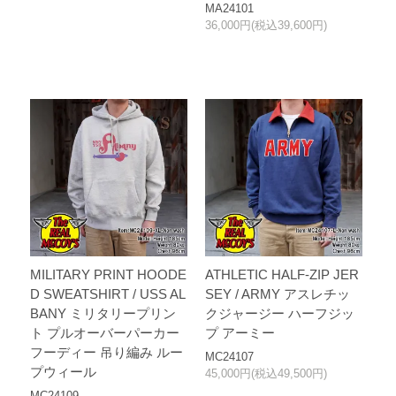
MA24101
36,000円(税込39,600円)
MILITARY PRINT HOODE
ATHLETIC HALF-ZIP JER
D SWEATSHIRT / USS AL
SEY / ARMY アスレチッ
BANY ミリタリープリン
クジャージー ハーフジッ
ト プルオーバーパーカー
プ アーミー
フーディー 吊り編み ルー
MC24107
プウィール
45,000円(税込49,500円)
MC24109