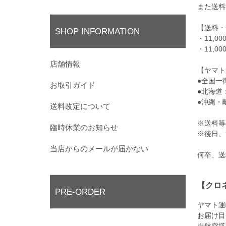
また送料
【送料・
SHOP INFORMATION
・11,
・11,
店舗情報
【ヤマト
●全国一
お取引ガイド
●北海道：
●沖縄・
送料改定について
※送料等
臨時休業のお知らせ
※後日、
当店からのメールが届かない
何卒、送
【クロ
PRE-ORDER
ヤマト運
お届け目
※航空搭