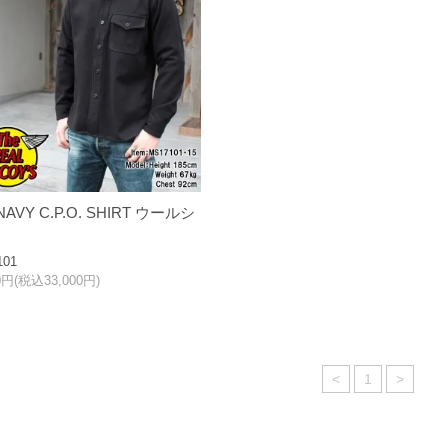
 NAVY C.P.O. SHIRT ウールシ
101
00円(税込33,000円)
<
1
>