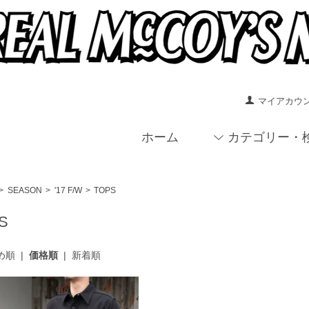
マイアカウ
ホーム
カテゴリー・
>
SEASON
>
'17 F/W
>
TOPS
S
め順
|
価格順
|
新着順