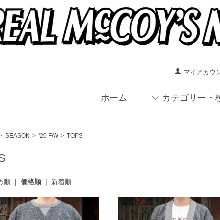
マイアカウ
ホーム
カテゴリー・
>
SEASON
>
'20 F/W
>
TOPS
S
め順
|
価格順
|
新着順