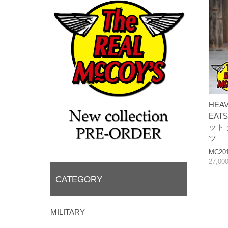
HEA
EAT
ット
ツ
MC20
27,0
CATEGORY
MILITARY