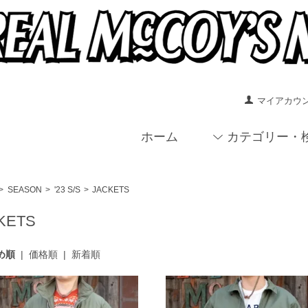
マイアカウ
ホーム
カテゴリー・
>
SEASON
>
'23 S/S
>
JACKETS
KETS
め順
|
価格順
|
新着順