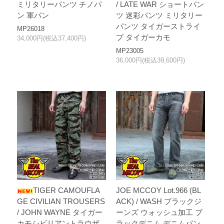
ミリタリーパンツ チノパ
/ LATE WAR ショートパン
ン 軍パン
ツ 迷彩パンツ ミリタリー
パンツ タイガーストライ
MP26018
プ タイガーカモ
34,000円(税込37,400円)
MP23005
36,000円(税込39,600円)
TIGER CAMOUFLA
JOE MCCOY Lot.966 (BL
GE CIVILIAN TROUSERS
ACK) / WASH ブラックジ
/ JOHN WAYNE タイガー
ーンズ ウォッシュ加工 ブ
カモシビリアントラウザ
ラックデニム デニムパン