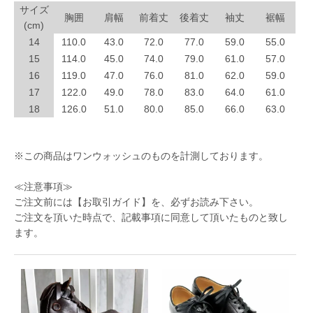
サイズ
胸囲
肩幅
前着丈
後着丈
袖丈
裾幅
(cm)
14
110.0
43.0
72.0
77.0
59.0
55.0
15
114.0
45.0
74.0
79.0
61.0
57.0
16
119.0
47.0
76.0
81.0
62.0
59.0
17
122.0
49.0
78.0
83.0
64.0
61.0
18
126.0
51.0
80.0
85.0
66.0
63.0
※この商品はワンウォッシュのものを計測しております。
≪注意事項≫
ご注文前には
【お取引ガイド】
を、必ずお読み下さい。
ご注文を頂いた時点で、記載事項に同意して頂いたものと致し
ます。