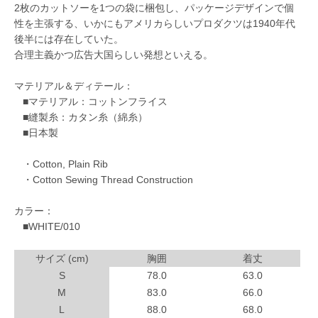
2枚のカットソーを1つの袋に梱包し、パッケージデザインで個
性を主張する、いかにもアメリカらしいプロダクツは1940年代
後半には存在していた。
合理主義かつ広告大国らしい発想といえる。
マテリアル＆ディテール：
■マテリアル：コットンフライス
■縫製糸：カタン糸（綿糸）
■日本製
・Cotton, Plain Rib
・Cotton Sewing Thread Construction
カラー：
■WHITE/010
サイズ (cm)
胸囲
着丈
S
78.0
63.0
M
83.0
66.0
L
88.0
68.0