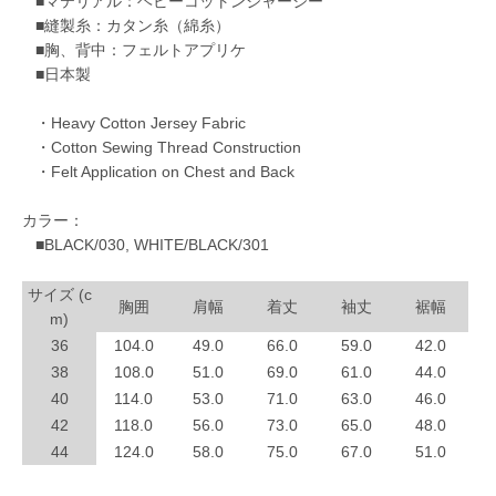
■マテリアル：ヘビーコットンジャージー
■縫製糸：カタン糸（綿糸）
■胸、背中：フェルトアプリケ
■日本製
・Heavy Cotton Jersey Fabric
・Cotton Sewing Thread Construction
・Felt Application on Chest and Back
カラー：
■BLACK/030, WHITE/BLACK/301
サイズ (c
胸囲
肩幅
着丈
袖丈
裾幅
m)
36
104.0
49.0
66.0
59.0
42.0
38
108.0
51.0
69.0
61.0
44.0
40
114.0
53.0
71.0
63.0
46.0
42
118.0
56.0
73.0
65.0
48.0
44
124.0
58.0
75.0
67.0
51.0