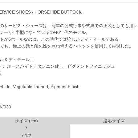
SERVICE SHOES / HORSEHIDE BUTTOCK
のサービス・シューズは、海軍の公式行事や式典での正装としても用い
テーがT字型になっている1940年代のモデル。
トが6ホールなのは、この時代では珍しいディティールである。
でも、極上の艶と耐久性を兼ね備えるバトックを使用して再現した。
ル＆ディテール：
： ホースハイド／タンニン鞣し、ピグメントフィニッシュ
製
ide, Vegetable Tanned, Pigment Finish
/030
サイズ (cm)
適応サイズ
7
7 1/2