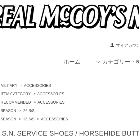
マイアカウ
ホーム
カテゴリー・
MILITARY
>
ACCESSORIES
ITEM CATEGORY
>
ACCESSORIES
RECOMMENDED
>
ACCESSORIES
SEASON
>
'26 S/S
SEASON
>
'26 S/S
>
ACCESSORIES
.S.N. SERVICE SHOES / HORSEHID