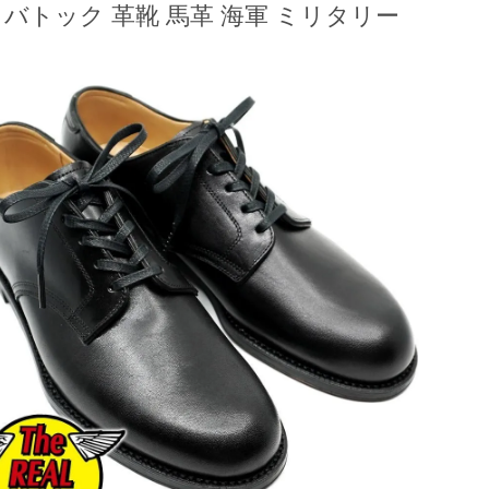
 バトック 革靴 馬革 海軍 ミリタリー