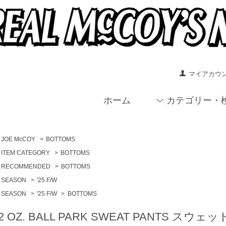
マイアカウ
ホーム
カテゴリー・
JOE McCOY
>
BOTTOMS
ITEM CATEGORY
>
BOTTOMS
RECOMMENDED
>
BOTTOMS
SEASON
>
'25 F/W
SEASON
>
'25 F/W
>
BOTTOMS
2 OZ. BALL PARK SWEAT PANTS