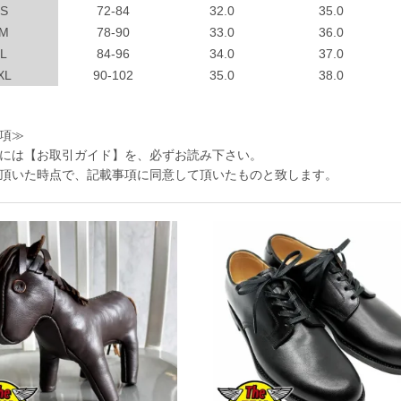
S
72-84
32.0
35.0
M
78-90
33.0
36.0
L
84-96
34.0
37.0
XL
90-102
35.0
38.0
項≫
には
【お取引ガイド】
を、必ずお読み下さい。
頂いた時点で、記載事項に同意して頂いたものと致します。