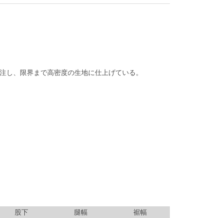
注し、限界まで高密度の生地に仕上げている。
股下
腿幅
裾幅