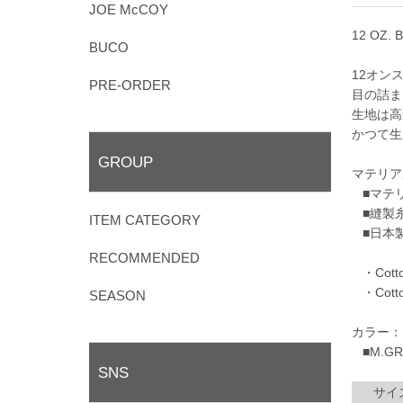
JOE McCOY
12 OZ. 
BUCO
12オン
PRE-ORDER
目の詰ま
生地は高
かつて生
GROUP
マテリア
■マテリ
■縫製
ITEM CATEGORY
■日本
RECOMMENDED
・Cotton 
・Cotton
SEASON
カラー：
■M.GRAY
SNS
サイズ