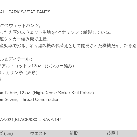
BALL PARK SWEAT PANTS
スのスウェットパンツ。
った肉厚のスウェット生地を4本針ミシンで縫製している。
速シンカー編み機で生産。
産効率で劣る、吊り編み機の代替えとして開発された機械だが、針を別
ル＆ディテール：
アル：コットン12oz.（シンカー編み）
糸：カタン糸（綿糸）
製
Fabric, 12 oz. (High-Dense Sinker Knit Fabric)
 Sewing Thread Construction
/021,BLACK/030,L.NAVY/144
 (cm)
ウエスト
前股上
後股上