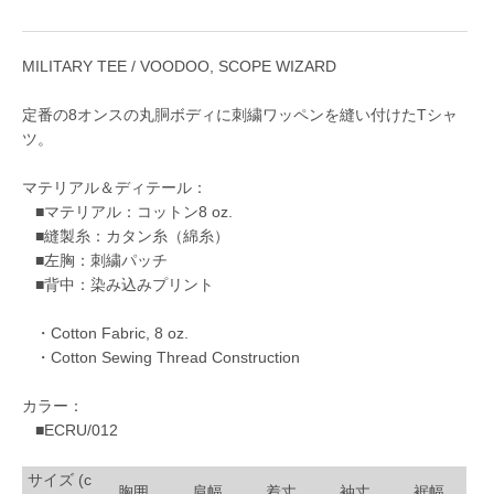
MILITARY TEE / VOODOO, SCOPE WIZARD
定番の8オンスの丸胴ボディに刺繍ワッペンを縫い付けたTシャ
ツ。
マテリアル＆ディテール：
■マテリアル：コットン8 oz.
■縫製糸：カタン糸（綿糸）
■左胸：刺繍パッチ
■背中：染み込みプリント
・Cotton Fabric, 8 oz.
・Cotton Sewing Thread Construction
カラー：
■ECRU/012
サイズ (c
胸囲
肩幅
着丈
袖丈
裾幅