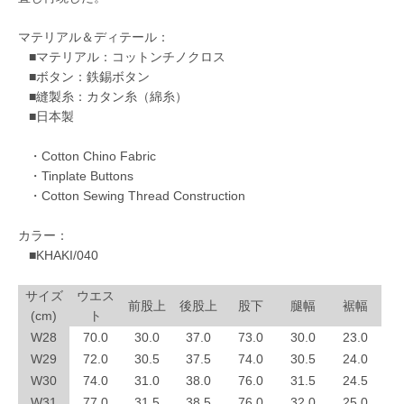
マテリアル＆ディテール：
■マテリアル：コットンチノクロス
■ボタン：鉄錫ボタン
■縫製糸：カタン糸（綿糸）
■日本製
・Cotton Chino Fabric
・Tinplate Buttons
・Cotton Sewing Thread Construction
カラー：
■KHAKI/040
サイズ
ウエス
前股上
後股上
股下
腿幅
裾幅
(cm)
ト
W28
70.0
30.0
37.0
73.0
30.0
23.0
W29
72.0
30.5
37.5
74.0
30.5
24.0
W30
74.0
31.0
38.0
76.0
31.5
24.5
W31
77.0
31.5
38.5
76.0
32.0
25.0