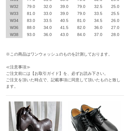
W32
79.0
32.0
39.0
79.0
32.5
25.0
W33
81.0
33.0
39.0
79.0
33.5
25.5
W34
83.0
33.5
40.5
81.0
34.5
26.0
W36
88.0
34.0
41.5
82.0
36.0
27.0
W38
93.0
36.0
43.0
84.0
37.0
28.0
※この商品はワンウォッシュのものを計測しております。
≪注意事項≫
ご注文前には
【お取引ガイド】
を、必ずお読み下さい。
ご注文を頂いた時点で、記載事項に同意して頂いたものと致し
ます。