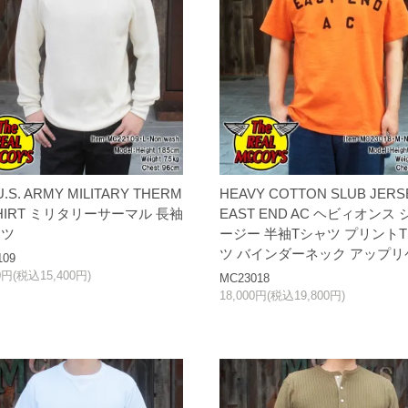
U.S. ARMY MILITARY THERM
HEAVY COTTON SLUB JERSE
SHIRT ミリタリーサーマル 長袖
EAST END AC ヘビィオンス 
ャツ
ージー 半袖Tシャツ プリント
ツ バインダーネック アップリ
109
00円(税込15,400円)
MC23018
18,000円(税込19,800円)