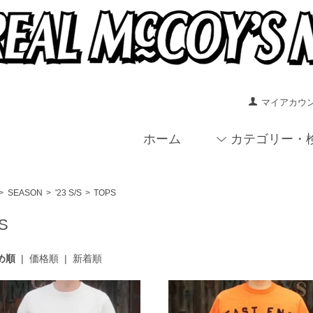
マイアカウ
ホーム
カテゴリー・
>
SEASON
>
'23 S/S
>
TOPS
S
め順
|
価格順
|
新着順