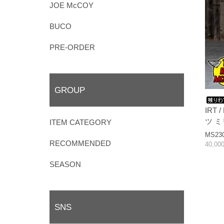
JOE McCOY
BUCO
PRE-ORDER
GROUP
IRT
ツ 
ITEM CATEGORY
MS23
RECOMMENDED
40,0
SEASON
SNS