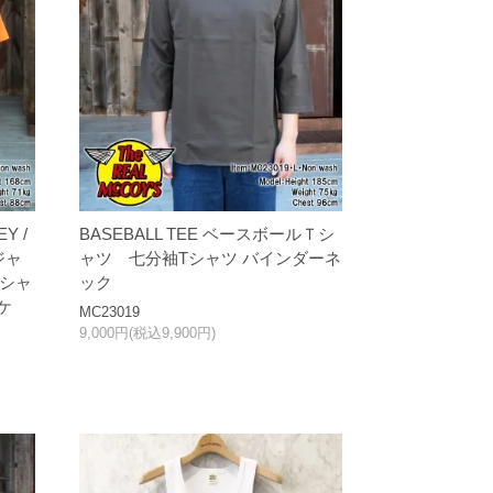
Y /
BASEBALL TEE ベースボールＴシ
ジャ
ャツ 七分袖Tシャツ バインダーネ
Tシャ
ック
ケ
MC23019
9,000円(税込9,900円)