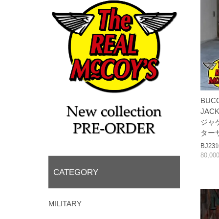
BUC
JAC
ジャ
ター
BJ231
80,0
CATEGORY
MILITARY