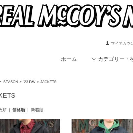
マイアカウ
ホーム
カテゴリー・
>
SEASON
>
'23 F/W
>
JACKETS
KETS
め順
|
価格順
|
新着順