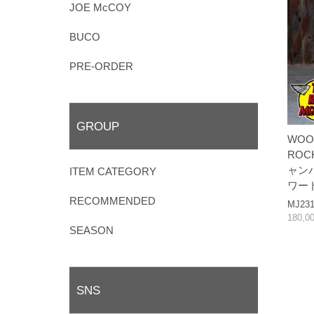
JOE McCOY
BUCO
PRE-ORDER
GROUP
WOOL
ROC
ャン
ITEM CATEGORY
ワー
RECOMMENDED
MJ231
180,0
SEASON
SNS