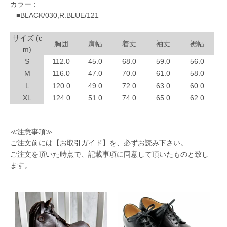
カラー：
■BLACK/030,R.BLUE/121
サイズ (c
胸囲
肩幅
着丈
袖丈
裾幅
m)
S
112.0
45.0
68.0
59.0
56.0
M
116.0
47.0
70.0
61.0
58.0
L
120.0
49.0
72.0
63.0
60.0
XL
124.0
51.0
74.0
65.0
62.0
≪注意事項≫
ご注文前には
【お取引ガイド】
を、必ずお読み下さい。
ご注文を頂いた時点で、記載事項に同意して頂いたものと致し
ます。