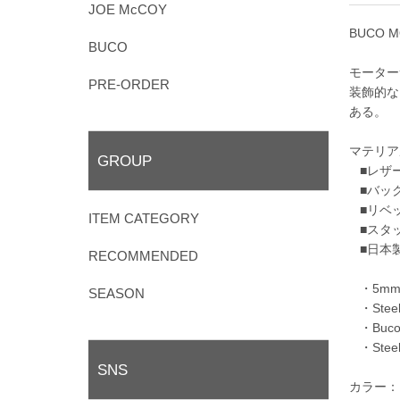
JOE McCOY
BUCO M
BUCO
モーター
PRE-ORDER
装飾的な
ある。
マテリア
GROUP
■レザー
■バッ
■リベッ
ITEM CATEGORY
■スタ
■日本
RECOMMENDED
・5mmCo
SEASON
・Steel
・BucoB
・SteelN
SNS
カラー：