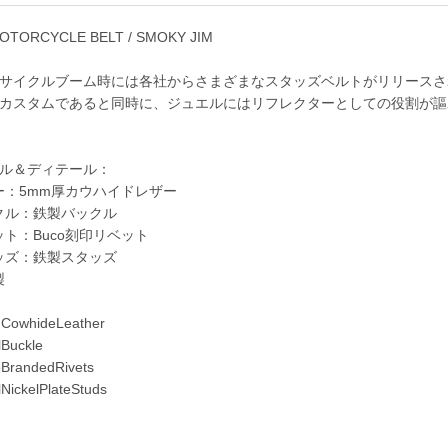
OTORCYCLE BELT / SMOKY JIM
サイクルブーム時には各社からさまざまなスタッズベルトがリリースさ
カスタムであると同時に、ジュエルにはリフレクターとしての役割が謳
ル＆ディテール：
：5mm厚カウハイドレザー
クル：鉄製バックル
ト：Buco刻印リベット
ッズ：鉄製スタッズ
製
whideLeather
Buckle
randedRivets
ickelPlateStuds