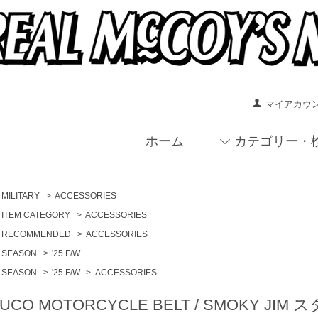
マイアカウ
ホーム
カテゴリー・
MILITARY
>
ACCESSORIES
ITEM CATEGORY
>
ACCESSORIES
RECOMMENDED
>
ACCESSORIES
SEASON
>
'25 F/W
SEASON
>
'25 F/W
>
ACCESSORIES
UCO MOTORCYCLE BELT / SMOKY 