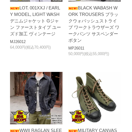
LOT. 001XXJ / EARL
BLACK WABASH W
Y MODEL, LIGHT WASH
ORK TROUSERS ブラッ
デニムジャケット Gジャ
クウォバッシュストライ
ン ファーストタイプ ユー
プ ワークトラウザーズ ワ
ズド加工 ヴィンテージ
ークパンツ サスペンダー
ボタン
MJ26012
64,000円(税込70,400円)
MP26011
50,000円(税込55,000円)
WWII RAGLAN SLEE
MILITARY CANVAS