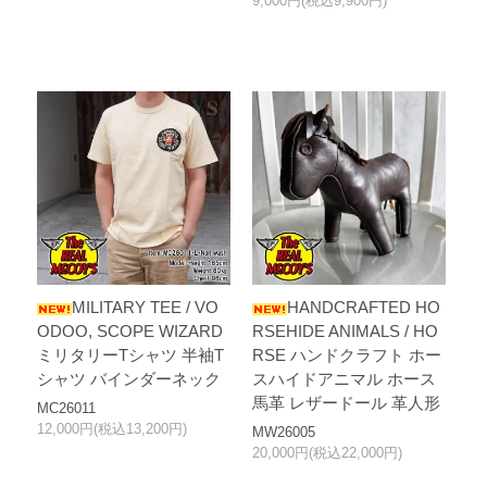
9,000円(税込9,900円)
MILITARY TEE / VO
HANDCRAFTED HO
ODOO, SCOPE WIZARD
RSEHIDE ANIMALS / HO
ミリタリーTシャツ 半袖T
RSE ハンドクラフト ホー
シャツ バインダーネック
スハイドアニマル ホース
馬革 レザードール 革人形
MC26011
12,000円(税込13,200円)
MW26005
20,000円(税込22,000円)