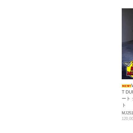
T D
ート
ト
MJ251
120,0