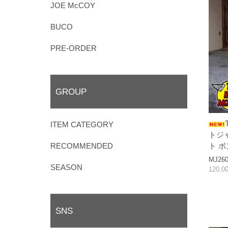
JOE McCOY
BUCO
PRE-ORDER
GROUP
ITEM CATEGORY
トジ
RECOMMENDED
ト 
MJ260
SEASON
120,0
SNS