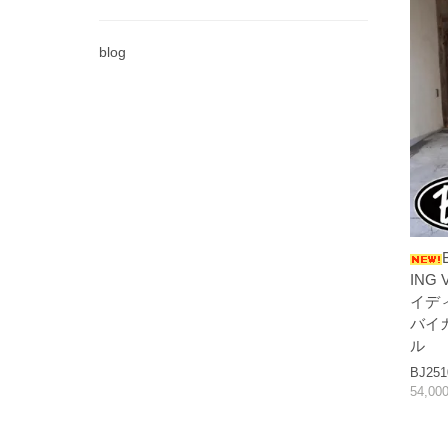
blog
ING
イデ
バイ
ル
BJ251
54,0