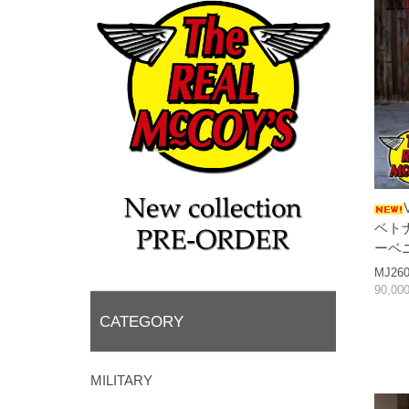
ベト
ーベ
MJ260
90,0
CATEGORY
MILITARY