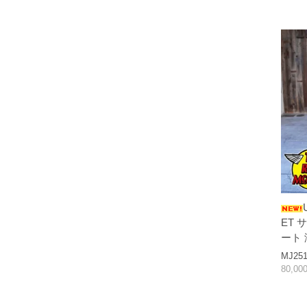
ET
ート
MJ251
80,0