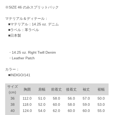
※SIZE 46 のみスプリットバック
マテリアル＆ディテール：
■マテリアル：14.25 oz. デニム
■ラベル：革ラベル
■日本製
・14.25 oz. Right Twill Denim
・Leather Patch
カラー：
■INDIGO/141
サイズ
胸囲
肩幅
前着丈
後着丈
袖丈
裾幅
(cm)
36
112.0
51.0
58.0
56.0
57.0
50.0
38
118.0
52.0
60.0
58.0
59.0
53.0
40
124.0
54.0
62.0
60.0
60.0
55.0