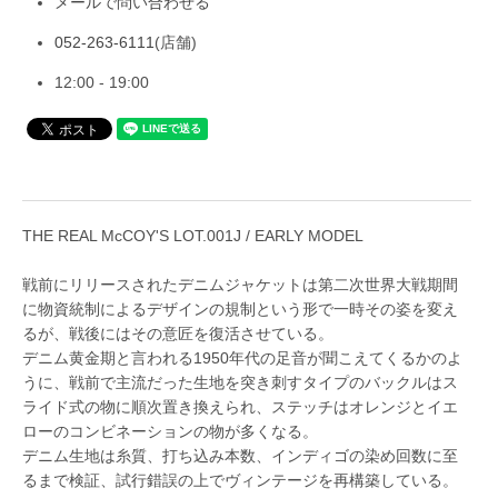
メールで問い合わせる
052-263-6111
(店舗)
12:00 - 19:00
THE REAL McCOY'S LOT.001J / EARLY MODEL
戦前にリリースされたデニムジャケットは第二次世界大戦期間
に物資統制によるデザインの規制という形で一時その姿を変え
るが、戦後にはその意匠を復活させている。
デニム黄金期と言われる1950年代の足音が聞こえてくるかのよ
うに、戦前で主流だった生地を突き刺すタイプのバックルはス
ライド式の物に順次置き換えられ、ステッチはオレンジとイエ
ローのコンビネーションの物が多くなる。
デニム生地は糸質、打ち込み本数、インディゴの染め回数に至
るまで検証、試行錯誤の上でヴィンテージを再構築している。