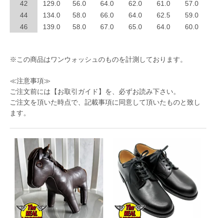
42
129.0
56.0
64.0
62.0
61.0
57.0
44
134.0
58.0
66.0
64.0
62.5
59.0
46
139.0
58.0
67.0
65.0
64.0
60.0
※この商品はワンウォッシュのものを計測しております。
≪注意事項≫
ご注文前には
【お取引ガイド】
を、必ずお読み下さい。
ご注文を頂いた時点で、記載事項に同意して頂いたものと致し
ます。