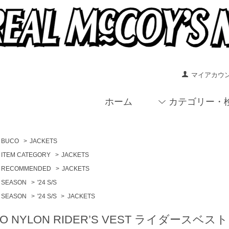
マイアカウ
ホーム
カテゴリー・
BUCO
>
JACKETS
ITEM CATEGORY
>
JACKETS
RECOMMENDED
>
JACKETS
SEASON
>
'24 S/S
SEASON
>
'24 S/S
>
JACKETS
CO NYLON RIDER’S VEST ライダース