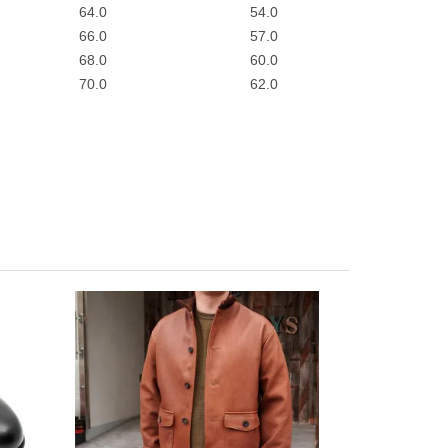
64.0
54.0
66.0
57.0
68.0
60.0
70.0
62.0