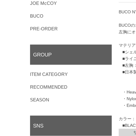
JOE McCOY
BUCO N
BUCO
BUCO
PRE-ORDER
左胸にオ
マテリア
■シェ
GROUP
■ライ
■左胸
■日本
ITEM CATEGORY
RECOMMENDED
・Heavy-
・Nylon 
SEASON
・Embroi
カラー：
SNS
■BLACK