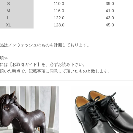
S
110.0
39.0
M
116.0
41.0
L
122.0
43.0
XL
128.0
45.0
品はノンウォッシュのものを計測しております。
項≫
には
【お取引ガイド】
を、必ずお読み下さい。
頂いた時点で、記載事項に同意して頂いたものと致します。