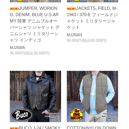
JUMPER, WORKIN
JACKETS, FIELD, M-
G, DENIM, BLUE U.S.AR
1943 / 370-E フィールドジ
MY 陸軍 デニムプルオー
ャケット ミリタリージャ
バーシャツ ジャケット デ
ケット
ニムシャツ ミリタリーシ
MJ25003
ャツ インディゴ
80,000円(税込88,000円)
MJ25005
36,000円(税込39,600円)
BUCO J-24 / SMOKY
COTTON/NYLON DOWN