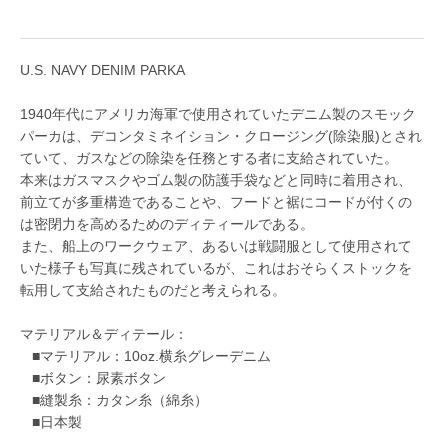
U.S. NAVY DENIM PARKA
1940年代にアメリカ海軍で使用されていたデニム製のスモック
パーカは、デコンタミネイション・クロージング(除染服)とされ
ていて、ガスなどの除染を任務とする者に支給されていた。
本来はガスマスクやゴム製の防護手袋などと同時に着用され、
前立てが多重構造であることや、フードと裾にコードが付くの
は密閉力を高めるためのディティールである。
また、船上のワークウェア、あるいは戦闘服として使用されて
いた様子も写真に残されているが、これはおそらくストックを
転用して支給されたものだと考えられる。
マテリアル＆ディテール：
■マテリアル：10oz.横糸グレーデニム
■ボタン：尿素ボタン
■縫製糸：カタン糸（綿糸）
■日本製