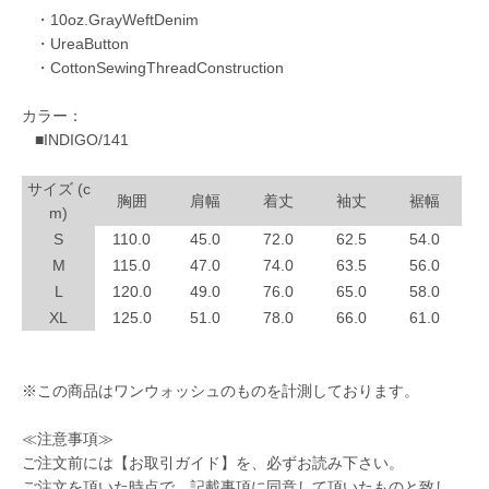
・10oz.GrayWeftDenim
・UreaButton
・CottonSewingThreadConstruction
カラー：
■INDIGO/141
サイズ (c
胸囲
肩幅
着丈
袖丈
裾幅
m)
S
110.0
45.0
72.0
62.5
54.0
M
115.0
47.0
74.0
63.5
56.0
L
120.0
49.0
76.0
65.0
58.0
XL
125.0
51.0
78.0
66.0
61.0
※この商品はワンウォッシュのものを計測しております。
≪注意事項≫
ご注文前には
【お取引ガイド】
を、必ずお読み下さい。
ご注文を頂いた時点で、記載事項に同意して頂いたものと致し