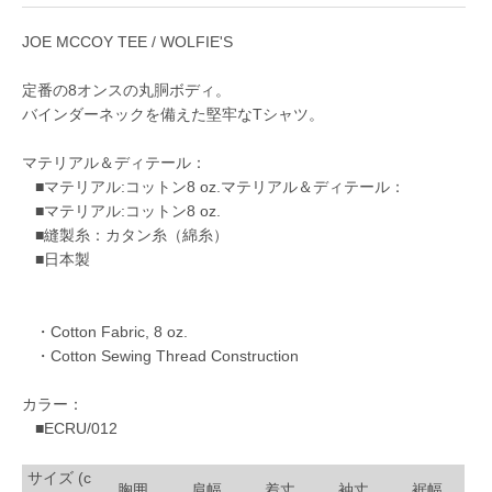
JOE MCCOY TEE / WOLFIE'S
定番の8オンスの丸胴ボディ。
バインダーネックを備えた堅牢なTシャツ。
マテリアル＆ディテール：
■マテリアル:コットン8 oz.マテリアル＆ディテール：
■マテリアル:コットン8 oz.
■縫製糸：カタン糸（綿糸）
■日本製
・Cotton Fabric, 8 oz.
・Cotton Sewing Thread Construction
カラー：
■ECRU/012
サイズ (c
胸囲
肩幅
着丈
袖丈
裾幅