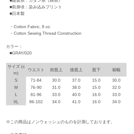
■縫製糸：カタン糸（綿糸）
■前身頃：染み込みプリント
■日本製
・Cotton Fabric, 8 oz.
・Cotton Sewing Thread Construction
カラー：
■GRAY/020
サイズ (c
ウエスト
前股上
後股上
股下
裾幅
m)
S
71-84
30.0
37.0
15.0
30.0
M
76-90
31.0
38.0
15.0
32.0
L
81-96
33.0
40.0
16.0
33.0
XL
86-102
34.0
41.0
16.0
34.0
※この商品はノンウォッシュのものを計測しております。